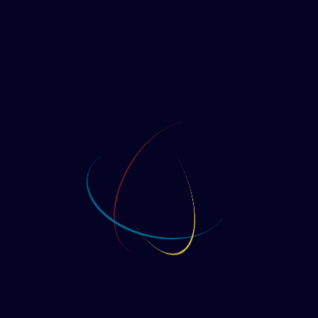
Rupture de stock
Description
Longueur : environ 140 cm / 55 pouces.
Largeur : 30 cm / 11,8 pouces.
100 % acrylique.
Marque : Cinereplicas
Produits similaires
Foulard léger Poufsouffle
CAD$
33,99
Gants et tuque pour enfant Poufsouffle
CAD$
40,99
Débardeur Tournoi des Trois Sorciers Harry
Potter – Adulte M
CAD$
45,99