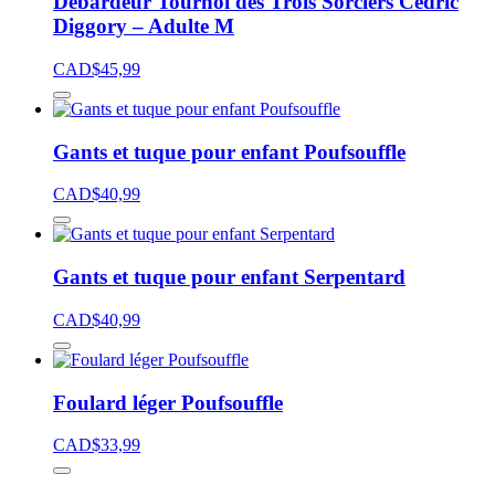
Débardeur Tournoi des Trois Sorciers Cedric
Diggory – Adulte M
CAD$
45,99
Gants et tuque pour enfant Poufsouffle
CAD$
40,99
Gants et tuque pour enfant Serpentard
CAD$
40,99
Foulard léger Poufsouffle
CAD$
33,99