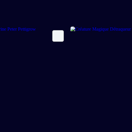
rine Peter Pettigrow
Créature Magique Détr
$
29,99
No.7
CAD$
55,99