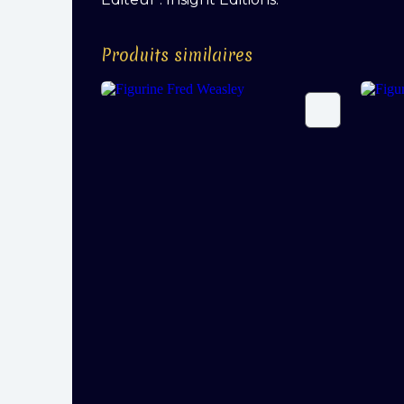
Produits similaires
Figurine Fred Weasley
Figu
CAD$
29,99
CAD