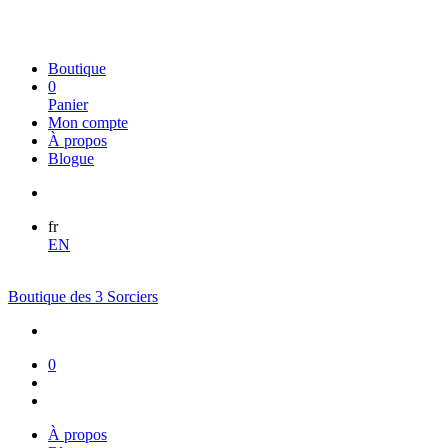
Boutique
0
Panier
Mon compte
À propos
Blogue
fr
EN
Boutique des 3 Sorciers
0
À propos