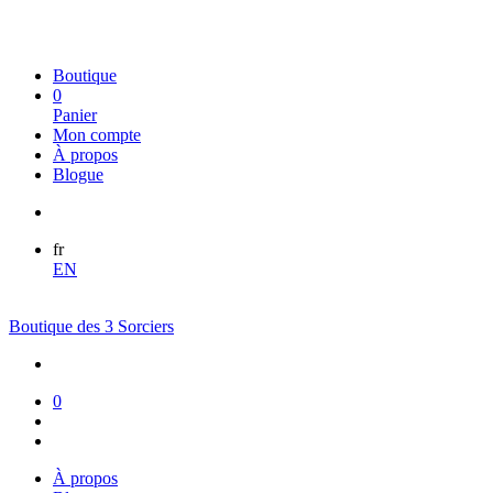
Boutique
0
Panier
Mon compte
À propos
Blogue
fr
EN
Boutique des 3 Sorciers
0
À propos