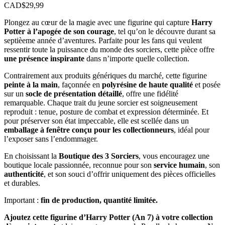
CAD$
29,99
Plongez au cœur de la magie avec une figurine qui capture
Harry
Potter à l’apogée de son courage
, tel qu’on le découvre durant sa
septièeme année d’aventures. Parfaite pour les fans qui veulent
ressentir toute la puissance du monde des sorciers, cette pièce offre
une présence inspirante
dans n’importe quelle collection.
Contrairement aux produits génériques du marché, cette figurine
peinte à la main
, façonnée en
polyrésine de haute qualité
et posée
sur un
socle de présentation détaillé
, offre une fidélité
remarquable. Chaque trait du jeune sorcier est soigneusement
reproduit : tenue, posture de combat et expression déterminée. Et
pour préserver son état impeccable, elle est scellée dans un
emballage à fenêtre conçu pour les collectionneurs
, idéal pour
l’exposer sans l’endommager.
En choisissant la
Boutique des 3 Sorciers
, vous encouragez une
boutique locale passionnée, reconnue pour son
service humain
, son
authenticité
, et son souci d’offrir uniquement des pièces officielles
et durables.
Important :
fin de production, quantité limitée.
Ajoutez cette figurine d’Harry Potter (An 7) à votre collection