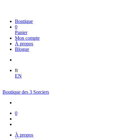
Boutique
0
Panier
Mon compte
À propos
Blogue
fr
EN
Boutique des 3 Sorciers
0
À propos