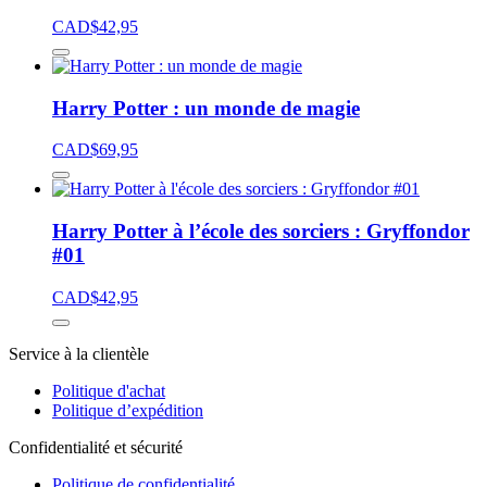
CAD$
42,95
Harry Potter : un monde de magie
CAD$
69,95
Harry Potter à l’école des sorciers : Gryffondor
#01
CAD$
42,95
Service à la clientèle
Politique d'achat
Politique d’expédition
Confidentialité et sécurité
Politique de confidentialité