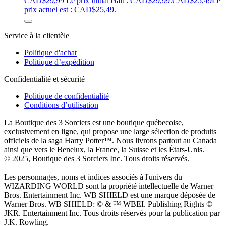
CAD$
29,99
Le prix initial était : CAD$29,99.
CAD$
25,49
Le
prix actuel est : CAD$25,49.
Service à la clientèle
Politique d'achat
Politique d’expédition
Confidentialité et sécurité
Politique de confidentialité
Conditions d’utilisation
La Boutique des 3 Sorciers est une boutique québecoise,
exclusivement en ligne, qui propose une large sélection de produits
officiels de la saga Harry Potter™. Nous livrons partout au Canada
ainsi que vers le Benelux, la France, la Suisse et les États-Unis.
© 2025, Boutique des 3 Sorciers Inc. Tous droits réservés.
Les personnages, noms et indices associés à l'univers du
WIZARDING WORLD sont la propriété intellectuelle de Warner
Bros. Entertainment Inc. WB SHIELD est une marque déposée de
Warner Bros. WB SHIELD: © & ™ WBEI. Publishing Rights ©
JKR. Entertainment Inc. Tous droits réservés pour la publication par
J.K. Rowling.