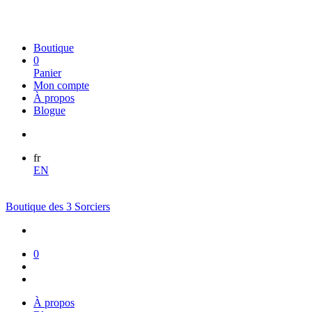
Boutique
0
Panier
Mon compte
À propos
Blogue
fr
EN
Boutique des 3 Sorciers
0
À propos