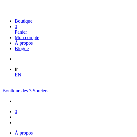
Boutique
0
Panier
Mon compte
À propos
Blogue
fr
EN
Boutique des 3 Sorciers
0
À propos