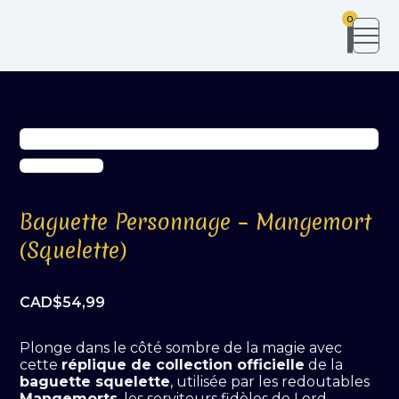
0
Baguette Personnage – Mangemort
(Squelette)
CAD$
54,99
Plonge dans le côté sombre de la magie avec
cette
réplique de collection officielle
de la
baguette squelette
, utilisée par les redoutables
Mangemorts
, les serviteurs fidèles de Lord