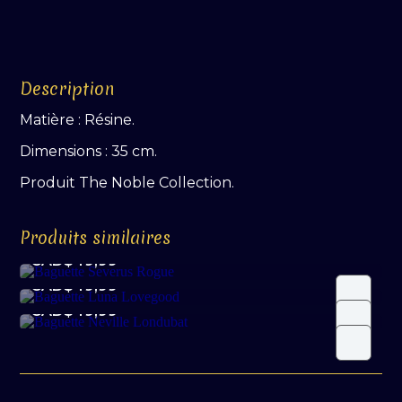
Baguette
Personnage
-
Mangemort
(Squelette)
Description
Matière : Résine.
Dimensions : 35 cm.
Produit The Noble Collection.
Produits similaires
Baguette Severus Rogue
Baguette Luna Lovegood
CAD$
49,99
Baguette Neville Londubat
CAD$
49,99
CAD$
49,99