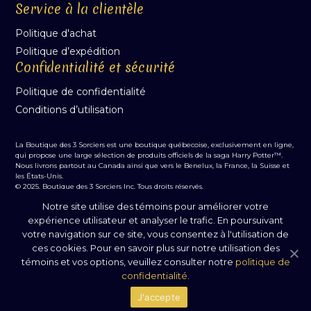
Service à la clientèle
Politique d'achat
Politique d’expédition
Confidentialité et sécurité
Politique de confidentialité
Conditions d’utilisation
La Boutique des 3 Sorciers est une boutique québecoise, exclusivement en ligne,
qui propose une large sélection de produits officiels de la saga Harry Potter™.
Nous livrons partout au Canada ainsi que vers le Benelux, la France, la Suisse et
les États-Unis.
© 2025, Boutique des 3 Sorciers Inc. Tous droits réservés.
Notre site utilise des témoins pour améliorer votre
Les personnages, noms et indices associés à l'univers du WIZARDING WORLD
sont la propriété intellectuelle de Warner Bros. Entertainment Inc. WB SHIELD
expérience utilisateur et analyser le trafic. En poursuivant
est une marque déposée de Warner Bros. WB SHIELD: © & ™ WBEI. Publishing
votre navigation sur ce site, vous consentez à l'utilisation de
Rights © JKR. Entertainment Inc. Tous droits réservés pour la publication par J.K.
ces cookies. Pour en savoir plus sur notre utilisation des
Rowling.
Boutique des 3 Sorciers Inc. n'est pas affilié à Warner Bros. Entertainment Inc.,
témoins et vos options, veuillez consulter notre
politique de
J.K. Rowling ou ses éditeurs.
confidentialité
.
Commerce électronique propulsé par WooCommerce.
J'accepte