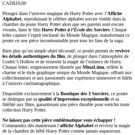
CAD$
19,00
Plongez dans l’univers magique de Harry Potter avec l’
Affiche
Alphabet
, reproduisant le célèbre alphabet sorcier visible dans la
chambre du jeune Harry Potter alors que ses parents sont encore
vivants, dans le film
Harry Potter à l’École des Sorciers
. Chaque
lettre capture l’esprit enchanté du Monde Magique, transformant ce
poster en une pièce incontournable pour tous les fans de la saga.
Bien plus qu’un simple objet décoratif, ce poster permet de
revivre
les détails authentiques du film
, de plonger dans l’atmosphère de
Godric’s Hollow et de ressentir la magie de l’enfance de Harry.
Chaque lettre, soigneusement illustrée par
MinaLima
, reflète le
charme et le style graphique unique du Monde Magique, offrant aux
collectionneurs et aux passionnés une expérience immersive et fidèle
à l’univers cinématographique.
Disponible exclusivement à la
Boutique des 3 Sorciers
, ce poster
se distingue par sa
qualité d’impression exceptionnelle
et sa
fidélité aux films, garantissant une pièce durable pour enrichir toute
collection Harry Potter.
Ne laissez pas cette pièce emblématique vous échapper !
Commandez dès maintenant l’
affiche Alphabet
et revivez la magie
de la chambre de bébé Harry Potter comme jamais auparavant.