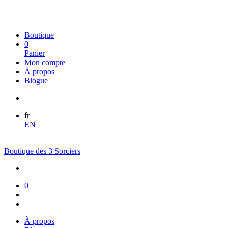
Boutique
0
Panier
Mon compte
À propos
Blogue
fr
EN
Boutique des 3 Sorciers
0
À propos