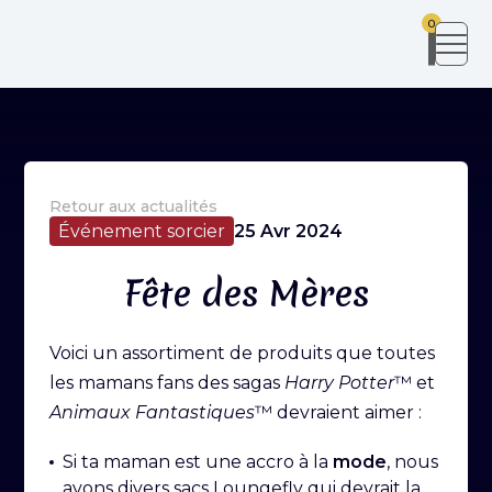
0
Retour aux actualités
Événement sorcier
25 Avr 2024
Fête des Mères
Voici un assortiment de produits que toutes
les mamans fans des sagas
Harry Potter
™ et
Animaux Fantastiques
™ devraient aimer :
Si ta maman est une accro à la
mode
, nous
avons divers sacs Loungefly qui devrait la