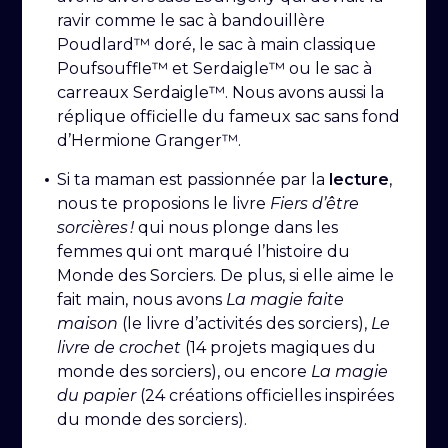
ravir comme le sac à bandouillère
Poudlard™ doré, le sac à main classique
Poufsouffle™ et Serdaigle™ ou le sac à
carreaux Serdaigle™. Nous avons aussi la
réplique officielle du fameux sac sans fond
d’Hermione Granger™.
Si ta maman est passionnée par la
lecture
,
nous te proposions le livre
Fiers d’être
sorcières !
qui nous plonge dans les
femmes qui ont marqué l’histoire du
Monde des Sorciers. De plus, si elle aime le
fait main, nous avons
La magie faite
maison
(le livre d’activités des sorciers),
Le
livre de crochet
(14 projets magiques du
monde des sorciers), ou encore
La magie
du papier
(24 créations officielles inspirées
du monde des sorciers).