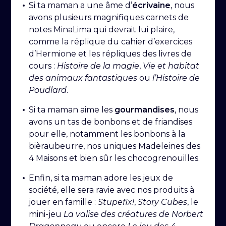
Si ta maman a une âme d’
écrivaine
, nous
avons plusieurs magnifiques carnets de
notes MinaLima qui devrait lui plaire,
comme la réplique du cahier d’exercices
d’Hermione et les répliques des livres de
cours :
Histoire de la magie
,
Vie et habitat
des animaux fantastiques
ou
l’Histoire de
Poudlard
.
Si ta maman aime les
gourmandises
, nous
avons un tas de bonbons et de friandises
pour elle, notamment les bonbons à la
bièraubeurre, nos uniques Madeleines des
4 Maisons et bien sûr les chocogrenouilles.
Enfin, si ta maman adore les jeux de
société, elle sera ravie avec nos produits à
jouer en famille :
Stupefix!
,
Story Cubes
, le
mini-jeu
La valise des créatures de Norbert